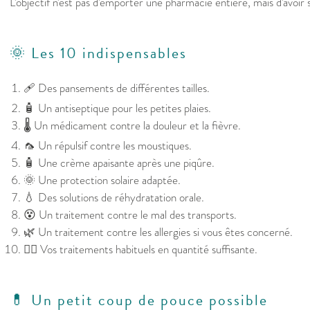
L'objectif n'est pas d'emporter une pharmacie entière, mais d'avoir so
🌞 Les 10 indispensables
🩹 Des pansements de différentes tailles.
🧴 Un antiseptique pour les petites plaies.
🌡️ Un médicament contre la douleur et la fièvre.
🦟 Un répulsif contre les moustiques.
🧴 Une crème apaisante après une piqûre.
🌞 Une protection solaire adaptée.
💧 Des solutions de réhydratation orale.
😵 Un traitement contre le mal des transports.
🌿 Un traitement contre les allergies si vous êtes concerné.
👩‍⚕️ Vos traitements habituels en quantité suffisante.
💊 Un petit coup de pouce possible