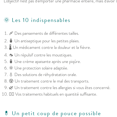
L'objectif n'est pas d'emporter une pharmacie entière, mais d'avoir so
🌞 Les 10 indispensables
🩹 Des pansements de différentes tailles.
🧴 Un antiseptique pour les petites plaies.
🌡️ Un médicament contre la douleur et la fièvre.
🦟 Un répulsif contre les moustiques.
🧴 Une crème apaisante après une piqûre.
🌞 Une protection solaire adaptée.
💧 Des solutions de réhydratation orale.
😵 Un traitement contre le mal des transports.
🌿 Un traitement contre les allergies si vous êtes concerné.
👩‍⚕️ Vos traitements habituels en quantité suffisante.
💊 Un petit coup de pouce possible