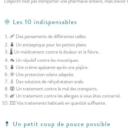
L'objectif n'est pas d'emporter une pharmacie entière, mais d'avoir so
🌞 Les 10 indispensables
🩹 Des pansements de différentes tailles.
🧴 Un antiseptique pour les petites plaies.
🌡️ Un médicament contre la douleur et la fièvre.
🦟 Un répulsif contre les moustiques.
🧴 Une crème apaisante après une piqûre.
🌞 Une protection solaire adaptée.
💧 Des solutions de réhydratation orale.
😵 Un traitement contre le mal des transports.
🌿 Un traitement contre les allergies si vous êtes concerné.
👩‍⚕️ Vos traitements habituels en quantité suffisante.
💊 Un petit coup de pouce possible