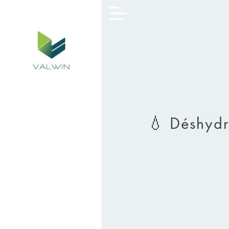
💧 Déshydra