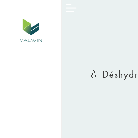
💧 Déshydra