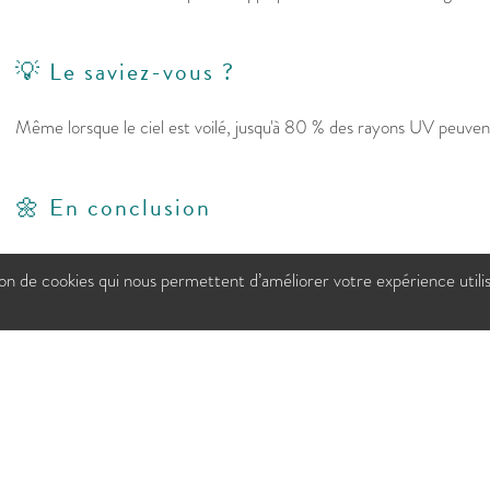
💡 Le saviez-vous ?
Même lorsque le ciel est voilé, jusqu'à 80 % des rayons UV peuvent
🌼 En conclusion
Le soleil est excellent pour le moral... mais il mérite un peu de pré
tion de cookies qui nous permettent d’améliorer votre expérience utili
sa crème solaire, c'est un peu comme choisir ses lunettes : le meill
porte vraiment.
Sources :
INSERM — Rayonnements UV et peau
Institut National du Cancer