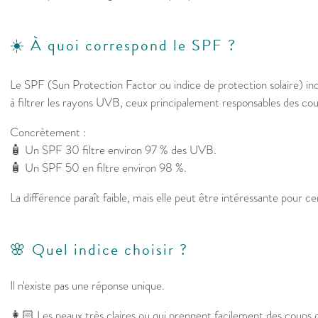
☀️ À quoi correspond le SPF ?
Le SPF (Sun Protection Factor ou indice de protection solaire) ind
à filtrer les rayons UVB, ceux principalement responsables des coup
Concrètement :
🧴 Un SPF 30 filtre environ 97 % des UVB.
🧴 Un SPF 50 en filtre environ 98 %.
La différence paraît faible, mais elle peut être intéressante pour ce
🌸 Quel indice choisir ?
Il n'existe pas une réponse unique.
👩🏻 Les peaux très claires ou qui prennent facilement des coups d