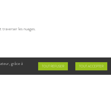
 traverser les nuages.
paration. Finalement, choisir
sateur, grâce à
eur modèle est celui que l'on
TOUT REFUSER
TOUT ACCEPTER