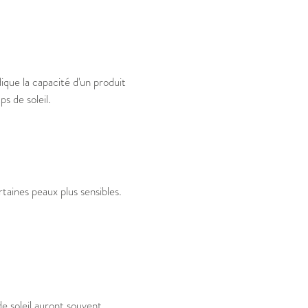
ique la capacité d'un produit
s de soleil.
rtaines peaux plus sensibles.
e soleil auront souvent