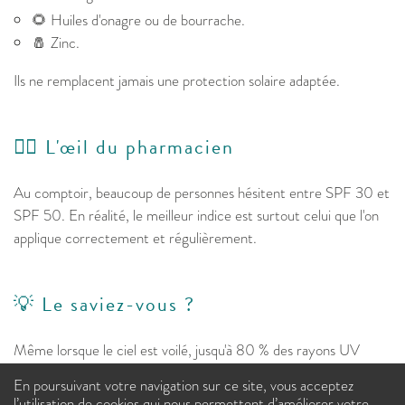
🌻 Huiles d'onagre ou de bourrache.
🧂 Zinc.
Ils ne remplacent jamais une protection solaire adaptée.
👩‍⚕️ L'œil du pharmacien
Au comptoir, beaucoup de personnes hésitent entre SPF 30 et
SPF 50. En réalité, le meilleur indice est surtout celui que l'on
applique correctement et régulièrement.
💡 Le saviez-vous ?
Même lorsque le ciel est voilé, jusqu'à 80 % des rayons UV
peuvent traverser les nuages.
En poursuivant votre navigation sur ce site, vous acceptez
l’utilisation de cookies qui nous permettent d’améliorer votre