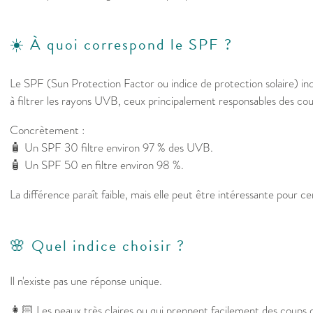
☀️ À quoi correspond le SPF ?
Le SPF (Sun Protection Factor ou indice de protection solaire) ind
à filtrer les rayons UVB, ceux principalement responsables des coup
Concrètement :
🧴 Un SPF 30 filtre environ 97 % des UVB.
🧴 Un SPF 50 en filtre environ 98 %.
La différence paraît faible, mais elle peut être intéressante pour ce
🌸 Quel indice choisir ?
Il n'existe pas une réponse unique.
👩🏻 Les peaux très claires ou qui prennent facilement des coups d