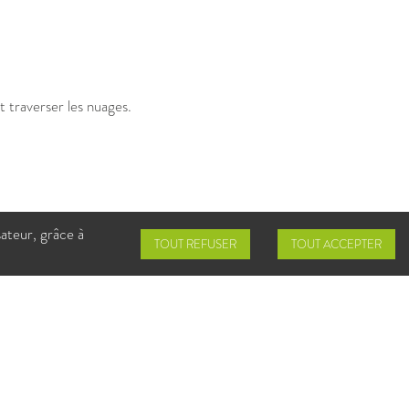
 traverser les nuages.
paration. Finalement, choisir
sateur, grâce à
eur modèle est celui que l'on
TOUT REFUSER
TOUT ACCEPTER