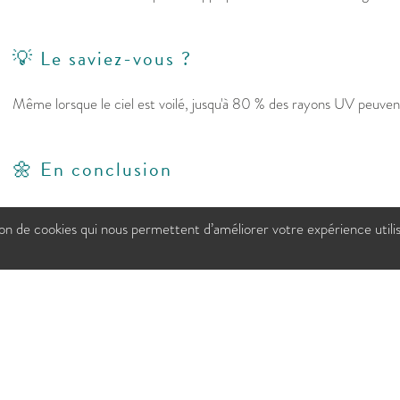
💡 Le saviez-vous ?
Même lorsque le ciel est voilé, jusqu'à 80 % des rayons UV peuvent
🌼 En conclusion
Le soleil est excellent pour le moral... mais il mérite un peu de pré
tion de cookies qui nous permettent d’améliorer votre expérience utili
sa crème solaire, c'est un peu comme choisir ses lunettes : le meill
porte vraiment.
Sources :
INSERM — Rayonnements UV et peau
Institut National du Cancer