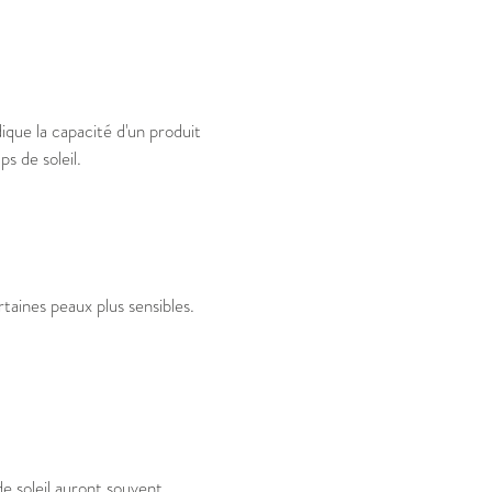
ique la capacité d'un produit
s de soleil.
rtaines peaux plus sensibles.
e soleil auront souvent