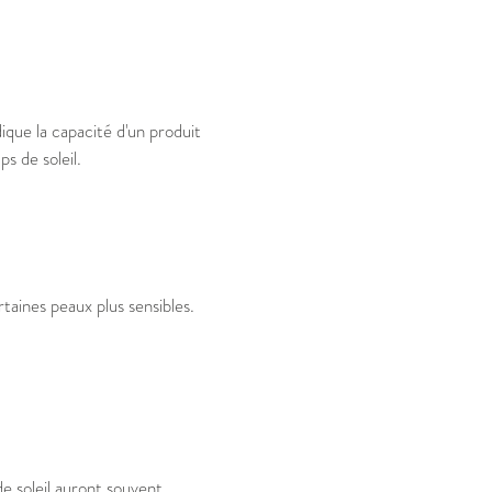
ique la capacité d'un produit
s de soleil.
rtaines peaux plus sensibles.
e soleil auront souvent