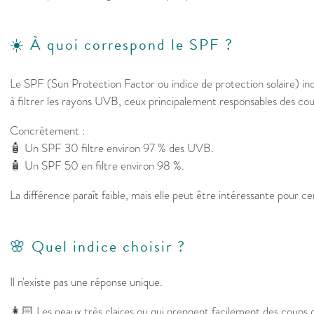
☀️ À quoi correspond le SPF ?
Le SPF (Sun Protection Factor ou indice de protection solaire) ind
à filtrer les rayons UVB, ceux principalement responsables des coup
Concrètement :
🧴 Un SPF 30 filtre environ 97 % des UVB.
🧴 Un SPF 50 en filtre environ 98 %.
La différence paraît faible, mais elle peut être intéressante pour ce
🌸 Quel indice choisir ?
Il n'existe pas une réponse unique.
👩🏻 Les peaux très claires ou qui prennent facilement des coups d