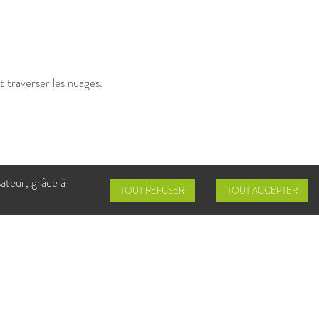
 traverser les nuages.
paration. Finalement, choisir
sateur, grâce à
eur modèle est celui que l'on
TOUT REFUSER
TOUT ACCEPTER