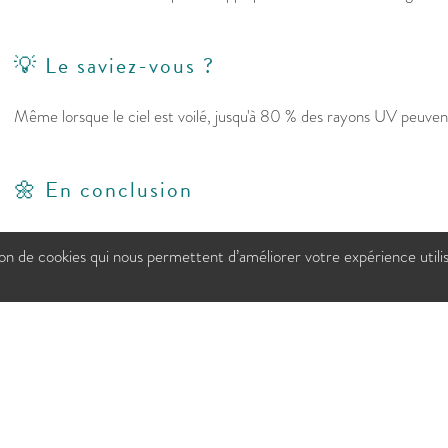
💡 Le saviez-vous ?
Même lorsque le ciel est voilé, jusqu'à 80 % des rayons UV peuvent
🌼 En conclusion
Le soleil est excellent pour le moral... mais il mérite un peu de pré
tion de cookies qui nous permettent d’améliorer votre expérience utili
sa crème solaire, c'est un peu comme choisir ses lunettes : le meill
porte vraiment.
Sources :
INSERM — Rayonnements UV et peau
Institut National du Cancer