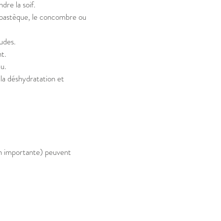
re la soif.
pastèque, le concombre ou
udes.
t.
au.
 la déshydratation et
ion importante) peuvent
,