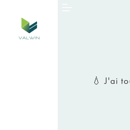
💧 J'ai t