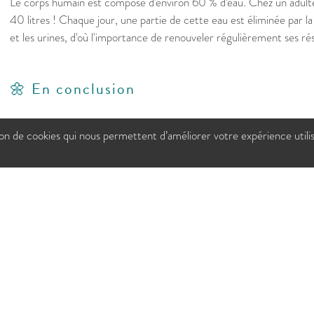
Le corps humain est composé d'environ 60 % d'eau. Chez un adulte
40 litres ! Chaque jour, une partie de cette eau est éliminée par la 
et les urines, d'où l'importance de renouveler régulièrement ses ré
🌼 En conclusion
Avoir davantage soif lorsque les températures augmentent est gé
tion de cookies qui nous permettent d’améliorer votre expérience utili
à fait normale. C'est même une preuve que votre organisme fait co
Finalement, notre corps est un peu comme une plante au printemp
soleil, il a simplement besoin d'un peu plus d'eau pour continuer à s
Sources
INSERM — Hydratation et fonctionnement de l'organisme :
ht
Assurance Maladie — Prévenir les effets de la chaleur :
https:/
Santé Publique France — Canicule et fortes chaleurs :
https://