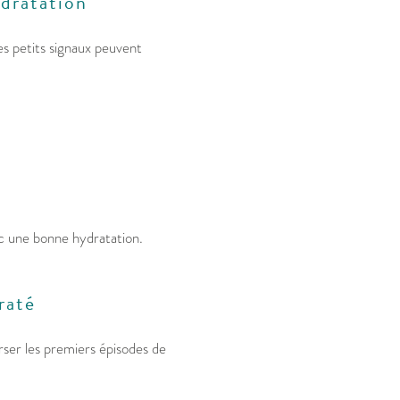
ydratation
res petits signaux peuvent
c une bonne hydratation.
raté
rser les premiers épisodes de