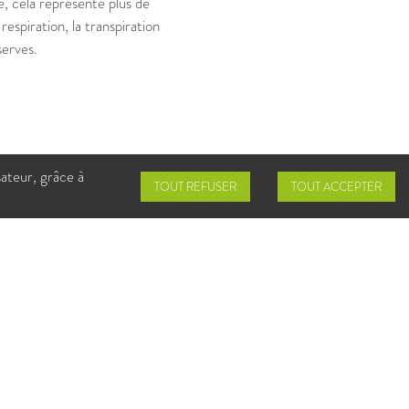
, cela représente plus de
respiration, la transpiration
serves.
néralement une réaction tout
sateur, grâce à
rrectement son travail.
TOUT REFUSER
TOUT ACCEPTER
s : avec un peu plus de
'épanouir. ☀️💧
tps://www.inserm.fr
/www.ameli.fr
www.santepubliquefrance.fr