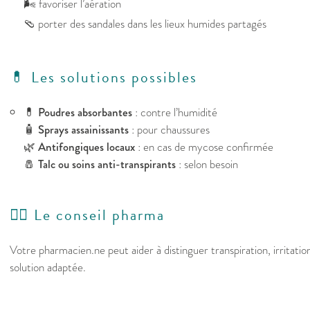
🌬️ favoriser l’aération
🩴 porter des sandales dans les lieux humides partagés
💊 Les solutions possibles
💊
Poudres absorbantes
: contre l’humidité
🧴
Sprays assainissants
: pour chaussures
🌿
Antifongiques locaux
: en cas de mycose confirmée
🧂
Talc ou soins anti-transpirants
: selon besoin
👩‍⚕️ Le conseil pharma
Votre pharmacien.ne peut aider à distinguer transpiration, irritati
solution adaptée.