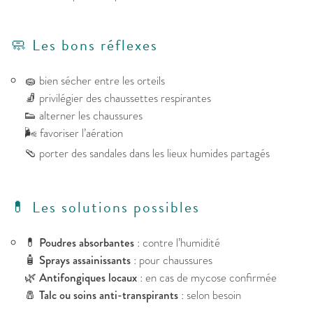
🧼 Les bons réflexes
🧽 bien sécher entre les orteils
🧦 privilégier des chaussettes respirantes
👟 alterner les chaussures
🌬️ favoriser l’aération
🩴 porter des sandales dans les lieux humides partagés
💊 Les solutions possibles
💊
Poudres absorbantes
: contre l’humidité
🧴
Sprays assainissants
: pour chaussures
🌿
Antifongiques locaux
: en cas de mycose confirmée
🧂
Talc ou soins anti-transpirants
: selon besoin