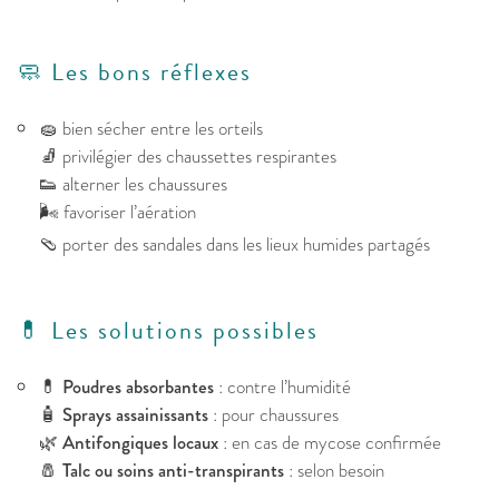
🧼 Les bons réflexes
🧽 bien sécher entre les orteils
🧦 privilégier des chaussettes respirantes
👟 alterner les chaussures
🌬️ favoriser l’aération
🩴 porter des sandales dans les lieux humides partagés
💊 Les solutions possibles
💊
Poudres absorbantes
: contre l’humidité
🧴
Sprays assainissants
: pour chaussures
🌿
Antifongiques locaux
: en cas de mycose confirmée
🧂
Talc ou soins anti-transpirants
: selon besoin