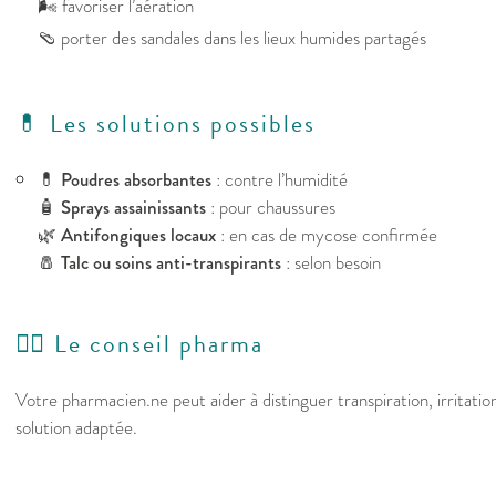
🌬️ favoriser l’aération
🩴 porter des sandales dans les lieux humides partagés
💊 Les solutions possibles
💊
Poudres absorbantes
: contre l’humidité
🧴
Sprays assainissants
: pour chaussures
🌿
Antifongiques locaux
: en cas de mycose confirmée
🧂
Talc ou soins anti-transpirants
: selon besoin
👩‍⚕️ Le conseil pharma
Votre pharmacien.ne peut aider à distinguer transpiration, irritati
solution adaptée.