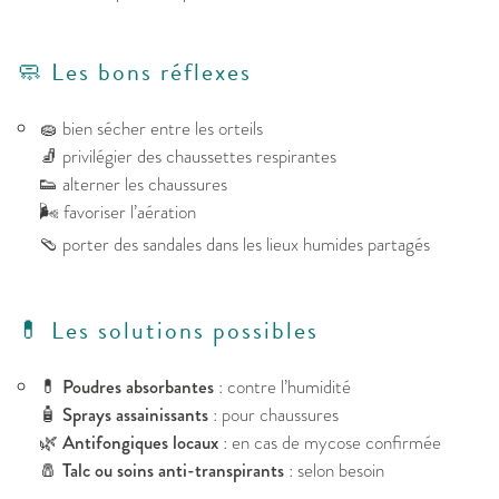
🧼 Les bons réflexes
🧽 bien sécher entre les orteils
🧦 privilégier des chaussettes respirantes
👟 alterner les chaussures
🌬️ favoriser l’aération
🩴 porter des sandales dans les lieux humides partagés
💊 Les solutions possibles
💊
Poudres absorbantes
: contre l’humidité
🧴
Sprays assainissants
: pour chaussures
🌿
Antifongiques locaux
: en cas de mycose confirmée
🧂
Talc ou soins anti-transpirants
: selon besoin