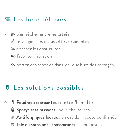
🧼 Les bons réflexes
🧽 bien sécher entre les orteils
🧦 privilégier des chaussettes respirantes
👟 alterner les chaussures
🌬️ favoriser l’aération
🩴 porter des sandales dans les lieux humides partagés
💊 Les solutions possibles
💊
Poudres absorbantes
: contre l’humidité
🧴
Sprays assainissants
: pour chaussures
🌿
Antifongiques locaux
: en cas de mycose confirmée
🧂
Talc ou soins anti-transpirants
: selon besoin