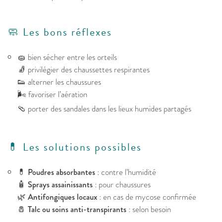
🧼 Les bons réflexes
🧽 bien sécher entre les orteils
🧦 privilégier des chaussettes respirantes
👟 alterner les chaussures
🌬️ favoriser l’aération
🩴 porter des sandales dans les lieux humides partagés
💊 Les solutions possibles
💊
Poudres absorbantes
: contre l’humidité
🧴
Sprays assainissants
: pour chaussures
🌿
Antifongiques locaux
: en cas de mycose confirmée
🧂
Talc ou soins anti-transpirants
: selon besoin