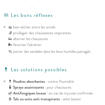
🧼 Les bons réflexes
🧽 bien sécher entre les orteils
🧦 privilégier des chaussettes respirantes
👟 alterner les chaussures
🌬️ favoriser l’aération
🩴 porter des sandales dans les lieux humides partagés
💊 Les solutions possibles
💊
Poudres absorbantes
: contre l’humidité
🧴
Sprays assainissants
: pour chaussures
🌿
Antifongiques locaux
: en cas de mycose confirmée
🧂
Talc ou soins anti-transpirants
: selon besoin