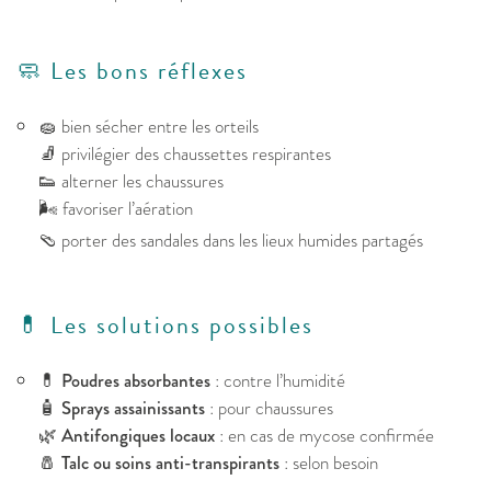
🧼 Les bons réflexes
🧽 bien sécher entre les orteils
🧦 privilégier des chaussettes respirantes
👟 alterner les chaussures
🌬️ favoriser l’aération
🩴 porter des sandales dans les lieux humides partagés
💊 Les solutions possibles
💊
Poudres absorbantes
: contre l’humidité
🧴
Sprays assainissants
: pour chaussures
🌿
Antifongiques locaux
: en cas de mycose confirmée
🧂
Talc ou soins anti-transpirants
: selon besoin