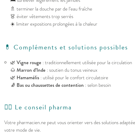
🛏️ surélever légèrement les jambes
🚿 terminer la douche par de l’eau fraîche
👗 éviter vêtements trop serrés
☀️ limiter expositions prolongées à la chaleur
💊 Compléments et solutions possibles
🌿
Vigne rouge
: traditionnellement utilisée pour la circulation
🌰
Marron d’Inde
: soutien du tonus veineux
🌿
Hamamélis
: utilisé pour le confort circulatoire
🧦
Bas ou chaussettes de contention
: selon besoin
👩‍⚕️ Le conseil pharma
Votre pharmacien.ne peut vous orienter vers des solutions adapté
votre mode de vie.