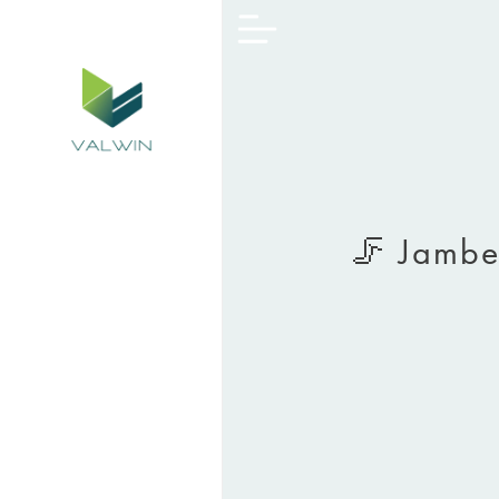
🦵 Jambes