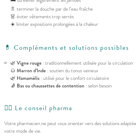
🛏️ surélever légèrement les jambes
🚿 terminer la douche par de l’eau fraîche
👗 éviter vêtements trop serrés
☀️ limiter expositions prolongées à la chaleur
💊 Compléments et solutions possibles
🌿
Vigne rouge
: traditionnellement utilisée pour la circulation
🌰
Marron d’Inde
: soutien du tonus veineux
🌿
Hamamélis
: utilisé pour le confort circulatoire
🧦
Bas ou chaussettes de contention
: selon besoin
👩‍⚕️ Le conseil pharma
Votre pharmacien.ne peut vous orienter vers des solutions adapté
votre mode de vie.