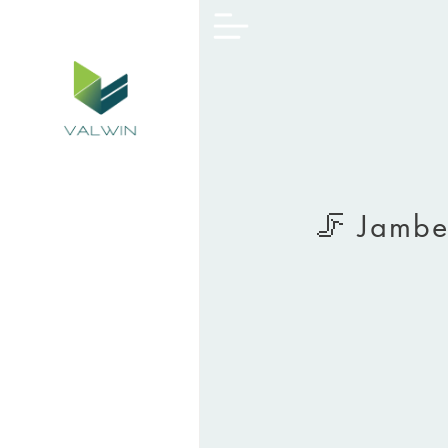
🦵 Jambes