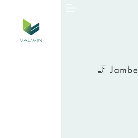
🦵 Jambes