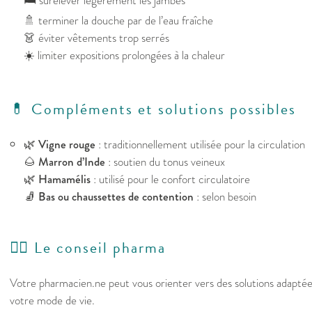
🛏️ surélever légèrement les jambes
🚿 terminer la douche par de l’eau fraîche
👗 éviter vêtements trop serrés
☀️ limiter expositions prolongées à la chaleur
💊 Compléments et solutions possibles
🌿
Vigne rouge
: traditionnellement utilisée pour la circulation
🌰
Marron d’Inde
: soutien du tonus veineux
🌿
Hamamélis
: utilisé pour le confort circulatoire
🧦
Bas ou chaussettes de contention
: selon besoin
👩‍⚕️ Le conseil pharma
Votre pharmacien.ne peut vous orienter vers des solutions adapté
votre mode de vie.