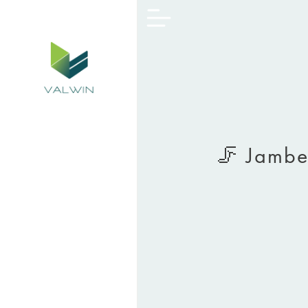
🦵 Jambes