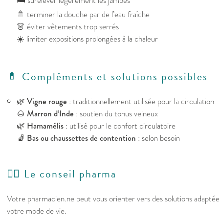
🛏️ surélever légèrement les jambes
🚿 terminer la douche par de l’eau fraîche
👗 éviter vêtements trop serrés
☀️ limiter expositions prolongées à la chaleur
💊 Compléments et solutions possibles
🌿
Vigne rouge
: traditionnellement utilisée pour la circulation
🌰
Marron d’Inde
: soutien du tonus veineux
🌿
Hamamélis
: utilisé pour le confort circulatoire
🧦
Bas ou chaussettes de contention
: selon besoin
👩‍⚕️ Le conseil pharma
Votre pharmacien.ne peut vous orienter vers des solutions adapté
votre mode de vie.