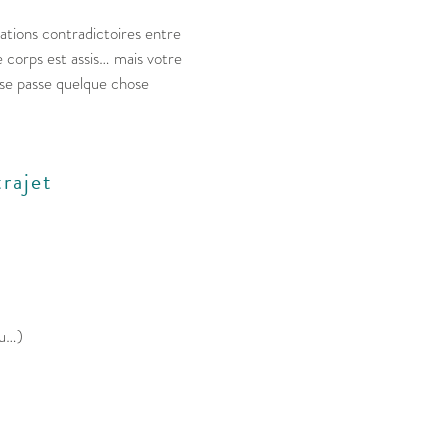
ations contradictoires entre
re corps est assis… mais votre
l se passe quelque chose
trajet
au…)