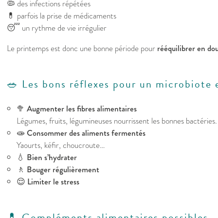
🦠 des infections répétées
💊 parfois la prise de médicaments
😴 un rythme de vie irrégulier
Le printemps est donc une bonne période pour
rééquilibrer en do
🥗 Les bons réflexes pour un microbiote
🥦
Augmenter les fibres alimentaires
Légumes, fruits, légumineuses nourrissent les bonnes bactéries.
🧫
Consommer des aliments fermentés
Yaourts, kéfir, choucroute…
💧
Bien s’hydrater
🚶
Bouger régulièrement
😌
Limiter le stress
💊 Compléments alimentaires possibles