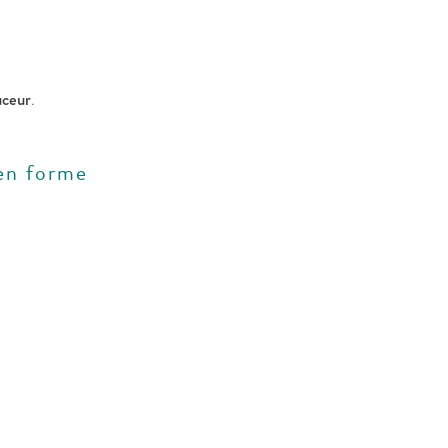
uceur
.
 en forme