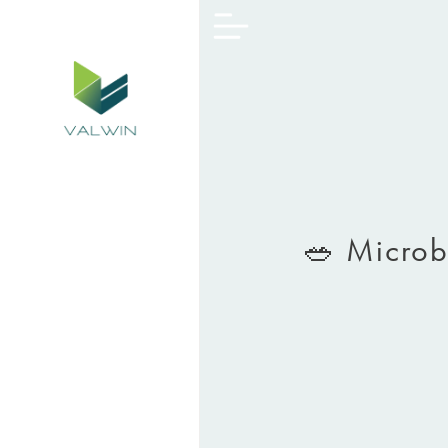
🥗 Microbi