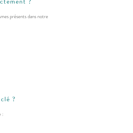
actement ?
ismes présents dans notre
clé ?
 :