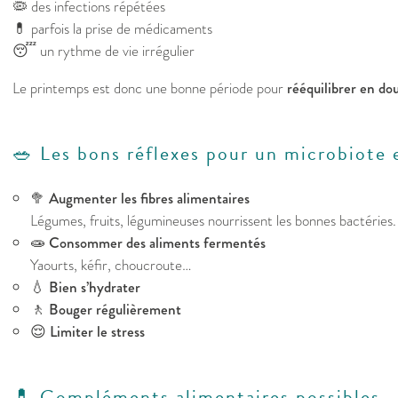
🦠 des infections répétées
💊 parfois la prise de médicaments
😴 un rythme de vie irrégulier
Le printemps est donc une bonne période pour
rééquilibrer en do
🥗 Les bons réflexes pour un microbiote
🥦
Augmenter les fibres alimentaires
Légumes, fruits, légumineuses nourrissent les bonnes bactéries.
🧫
Consommer des aliments fermentés
Yaourts, kéfir, choucroute…
💧
Bien s’hydrater
🚶
Bouger régulièrement
😌
Limiter le stress
💊 Compléments alimentaires possibles