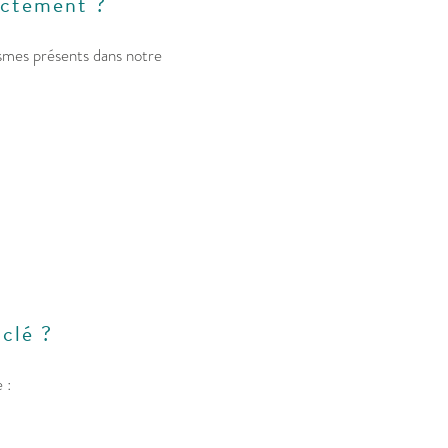
actement ?
ismes présents dans notre
clé ?
 :