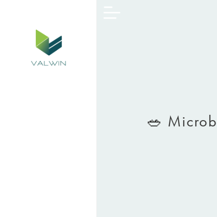
🥗 Microbi