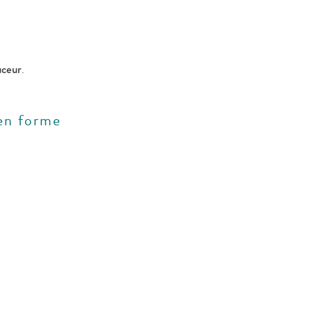
uceur
.
 en forme