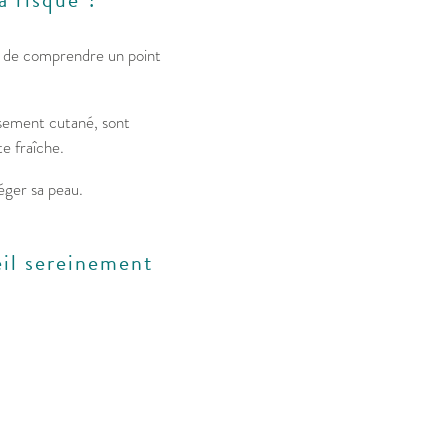
ile de comprendre un point
issement cutané, sont
e fraîche.
éger sa peau.
eil sereinement