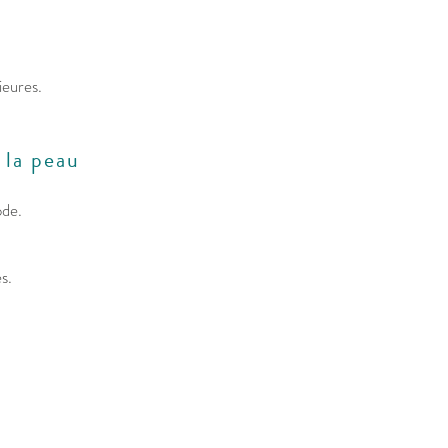
ieures.
 la peau
ode.
s.