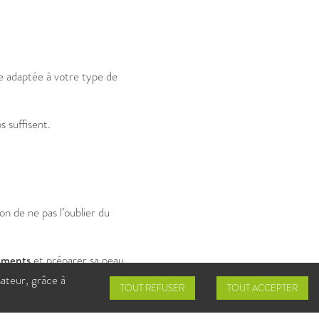
e adaptée à votre type de
s suffisent.
on de ne pas l’oublier du
réments
et préparer sa peau
sateur, grâce à
TOUT REFUSER
TOUT ACCEPTER