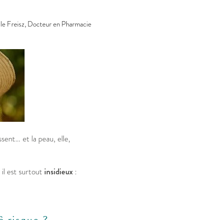
le Freisz, Docteur en Pharmacie
ssent… et la peau, elle,
 il est surtout
insidieux
:
à risque ?