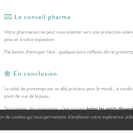
👩‍⚕️ Le conseil pharma
Votre pharmacien.ne peut vous orienter vers une protection solair
peau et à votre exposition.
Pas besoin d’anticiper l’été : quelques bons réflexes dès le printemp
🌼 En conclusion
Le soleil de printemps est un allié précieux pour le moral… à conditi
point de vue de la peau.
Se protéger dès maintenant, c’est surtout
éviter les petits désag
en douceur pour les beaux jours.
tion de cookies qui nous permettent d’améliorer votre expérience utili