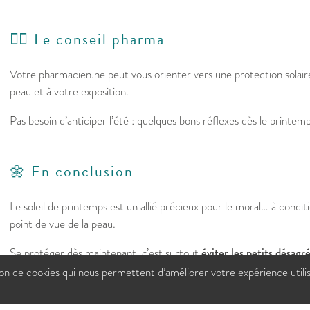
👩‍⚕️ Le conseil pharma
Votre pharmacien.ne peut vous orienter vers une protection solair
peau et à votre exposition.
Pas besoin d’anticiper l’été : quelques bons réflexes dès le printemp
🌼 En conclusion
Le soleil de printemps est un allié précieux pour le moral… à conditi
point de vue de la peau.
Se protéger dès maintenant, c’est surtout
éviter les petits désag
en douceur pour les beaux jours.
tion de cookies qui nous permettent d’améliorer votre expérience utili