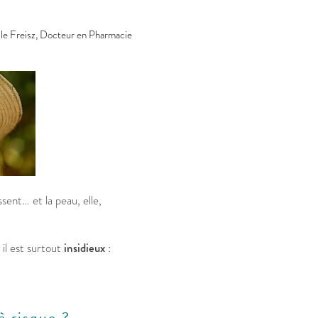
le Freisz, Docteur en Pharmacie
ssent… et la peau, elle,
 il est surtout
insidieux
:
à risque ?