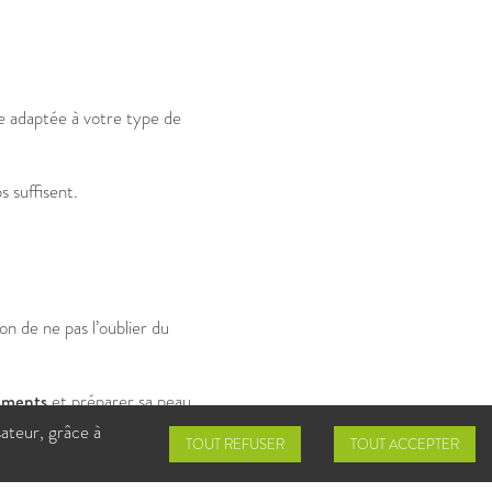
e adaptée à votre type de
s suffisent.
on de ne pas l’oublier du
réments
et préparer sa peau
sateur, grâce à
TOUT REFUSER
TOUT ACCEPTER