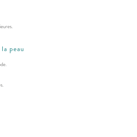
ieures.
 la peau
ode.
s.