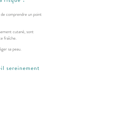
ile de comprendre un point
issement cutané, sont
e fraîche.
éger sa peau.
eil sereinement