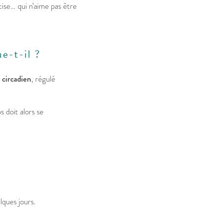
cise… qui n’aime pas être
e-t-il ?
circadien
, régulé
 doit alors se
lques jours.