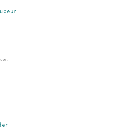
ouceur
ider.
der