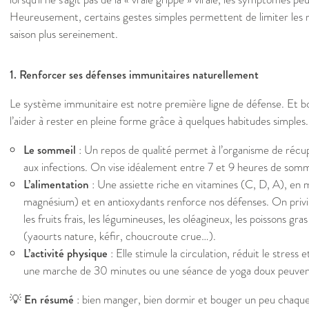
Heureusement, certains gestes simples permettent de limiter les ri
saison plus sereinement.
1. Renforcer ses défenses immunitaires naturellement
Le système immunitaire est notre première ligne de défense. Et b
l’aider à rester en pleine forme grâce à quelques habitudes simples.
Le sommeil
: Un repos de qualité permet à l’organisme de récup
aux infections. On vise idéalement entre 7 et 9 heures de somme
L’alimentation
: Une assiette riche en vitamines (C, D, A), en m
magnésium) et en antioxydants renforce nos défenses. On privil
les fruits frais, les légumineuses, les oléagineux, les poissons gr
(yaourts nature, kéfir, choucroute crue…).
L’activité physique
: Elle stimule la circulation, réduit le stres
une marche de 30 minutes ou une séance de yoga doux peuvent 
💡 En résumé
: bien manger, bien dormir et bouger un peu chaque j