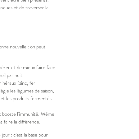
sques et de traverser la
onne nouvelle : on peut
érer et de mieux faire face
il par nuit.
inéraux (zinc, fer,
égie les légumes de saison,
as et les produits fermentés
s et booste l’immunité. Même
faire la différence.
our : c’est la base pour