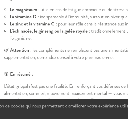
Le magnésium
: utile en cas de fatigue chronique ou de stress 
La vitamine D
: indispensable à l’immunité, surtout en hiver quan
Le zinc et la vitamine C
: pour leur rôle dans la résistance aux i
L’échinacée, le ginseng ou la gelée royale
: traditionnellement u
l’organisme.
🌿 Attention
: les compléments ne remplacent pas une alimentatio
supplémentation, demandez conseil à votre pharmacien·ne.
🎯 En résumé :
L’état grippal n’est pas une fatalité. En renforçant vos défenses de
alimentation, sommeil, mouvement, apaisement mental — vous met
votre côté pour passer l’hiver en pleine forme. Et si un virus pass
tion de cookies qui nous permettent d’améliorer votre expérience utili
corps, reposez-vous, et laissez le temps faire son travail.
📚 Sources :