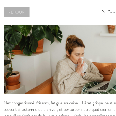
RETOUR
Par
Camil
Nez congestionné, frissons, fatigue soudaine… L’état grippal peut s
souvent à l’automne ou en hiver, et perturber notre quotidien en
lorsqu’il ne s’agit pas de la « vraie grippe » virale, les symptômes p