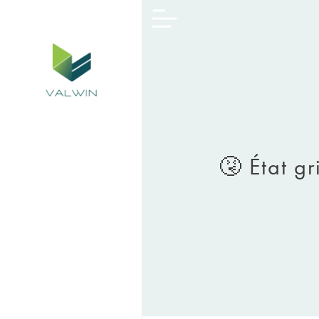
🤧​ État 