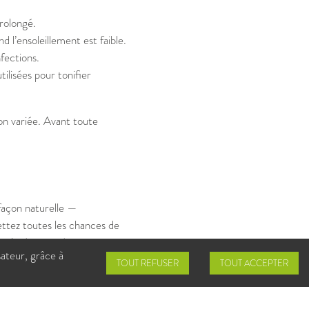
prolongé.
d l’ensoleillement est faible.
nfections.
tilisées pour tonifier
n variée. Avant toute
 façon naturelle —
tez toutes les chances de
e malgré tout… écoutez votre
sateur, grâce à
TOUT REFUSER
TOUT ACCEPTER