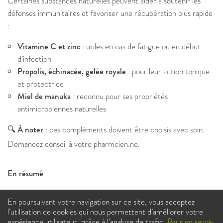
Certaines substances naturelles peuvent aider à soutenir les
défenses immunitaires et favoriser une récupération plus rapide
:
Vitamine C et zinc
: utiles en cas de fatigue ou en début
d’infection
Propolis, échinacée, gelée royale
: pour leur action tonique
et protectrice
Miel de manuka
: reconnu pour ses propriétés
antimicrobiennes naturelles
🔍 À noter
: ces compléments doivent être choisis avec soin.
Demandez conseil à votre pharmcien.ne.
En résumé
Le mal de gorge, bien que fréquent, peut être soulagé par des
En poursuivant votre navigation sur ce site, vous acceptez
gestes simples : hydratation adaptée, soins locaux, atmosphère
l’utilisation de cookies qui nous permettent d’améliorer votre
confortable, et si besoin, un petit coup de pouce naturel.
expérience utilisateur, grâce à l’analyse de trafic.
Pour en savoir