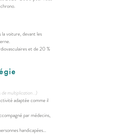
 chrono.
la voiture, devant les
berne.
diovasculaires et de 20 %
tégie
s de multiplication…)
activité adaptée comme il
 accompagné par médecins,
 personnes handicapées…