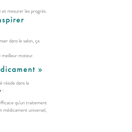
é et mesurer les progrès.
nspirer
nser dans le salon, ça
 le meilleur moteur.
médicament »
 réside dans la
e
:
efficace qu’un traitement
un médicament universel,