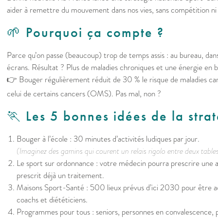
aider à remettre du mouvement dans nos vies, sans compétition ni
🌱 Pourquoi ça compte ?
Parce qu’on passe (beaucoup) trop de temps assis : au bureau, dans 
écrans. Résultat ? Plus de maladies chroniques et une énergie en 
👉 Bouger régulièrement réduit de 30 % le risque de maladies car
celui de certains cancers (OMS). Pas mal, non ?
🏃 Les 5 bonnes idées de la stra
Bouger à l’école : 30 minutes d’activités ludiques par jour.
(Imaginez des gamins qui courent un relais rigolo entre deux table
Le sport sur ordonnance : votre médecin pourra prescrire une 
prescrit déjà un traitement.
Maisons Sport-Santé : 500 lieux prévus d’ici 2030 pour être
coachs et diététiciens.
Programmes pour tous : seniors, personnes en convalescence,