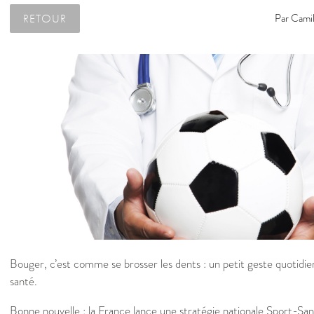
RETOUR
Par
Camil
Bouger, c’est comme se brosser les dents : un petit geste quotidien
santé.
Bonne nouvelle : la France lance une stratégie nationale Sport