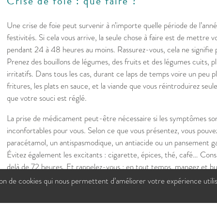
Crise de foie : que faire ?
Une crise de foie peut survenir à n’importe quelle période de l’ann
festivités. Si cela vous arrive, la seule chose à faire est de mettre
pendant 24 à 48 heures au moins. Rassurez-vous, cela ne signifie p
Prenez des bouillons de légumes, des fruits et des légumes cuits, pl
irritatifs. Dans tous les cas, durant ce laps de temps voire un peu plu
fritures, les plats en sauce, et la viande que vous réintroduirez seu
que votre souci est réglé.
La prise de médicament peut-être nécessaire si les symptômes so
inconfortables pour vous. Selon ce que vous présentez, vous pouve
paracétamol, un antispasmodique, un antiacide ou un pansement g
Évitez également les excitants : cigarette, épices, thé, café… Consu
delà de 72 heures. Et rappelez-vous : en tout temps, mangez et b
Mâchez et prenez le temps d’apprécier vos mets. Votre estomac v
tion de cookies qui nous permettent d’améliorer votre expérience utili
Référence
: