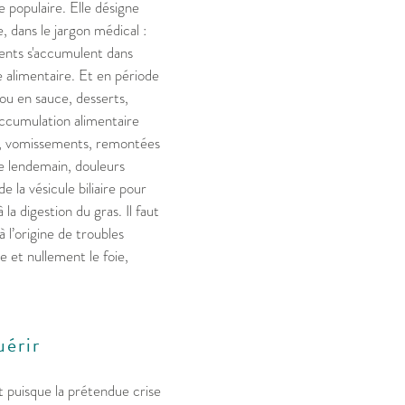
e populaire. Elle désigne
 dans le jargon médical :
iments s'accumulent dans
re alimentaire. Et en période
 ou en sauce, desserts,
accumulation alimentaire
es, vomissements, remontées
e lendemain, douleurs
 la vésicule biliaire pour
 la digestion du gras. Il faut
 l’origine de troubles
ire et nullement le foie,
uérir
t puisque la prétendue crise