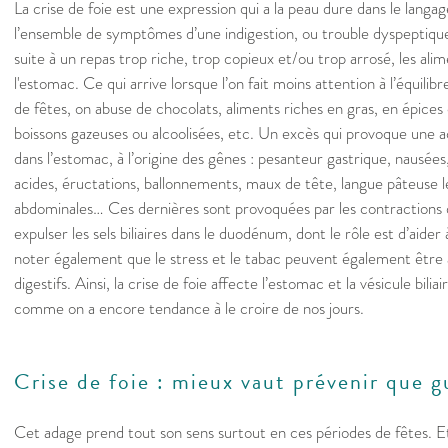
La crise de foie est une expression qui a la peau dure dans le langag
l’ensemble de symptômes d’une indigestion, ou trouble dyspeptique,
suite à un repas trop riche, trop copieux et/ou trop arrosé, les al
l'estomac. Ce qui arrive lorsque l’on fait moins attention à l’équilib
de fêtes, on abuse de chocolats, aliments riches en gras, en épices
boissons gazeuses ou alcoolisées, etc. Un excès qui provoque une 
dans l’estomac, à l’origine des gênes : pesanteur gastrique, nausé
acides, éructations, ballonnements, maux de tête, langue pâteuse l
abdominales… Ces dernières sont provoquées par les contractions de
expulser les sels biliaires dans le duodénum, dont le rôle est d’aider à
noter également que le stress et le tabac peuvent également être à
digestifs. Ainsi, la crise de foie affecte l’estomac et la vésicule bilia
comme on a encore tendance à le croire de nos jours.
Crise de foie : mieux vaut prévenir que g
Cet adage prend tout son sens surtout en ces périodes de fêtes. E