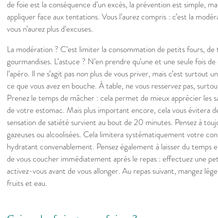
de foie est la conséquence d’un excès, la prévention est simple, mai
appliquer face aux tentations. Vous l’aurez compris : c’est la modér
vous n’aurez plus d’excuses.
La modération ? C’est limiter la consommation de petits fours, de t
gourmandises. L’astuce ? N’en prendre qu’une et une seule fois de 
l’apéro. Il ne s’agit pas non plus de vous priver, mais c’est surtout 
ce que vous avez en bouche. À table, ne vous resservez pas, surtout s
Prenez le temps de mâcher : cela permet de mieux apprécier les save
de votre estomac. Mais plus important encore, cela vous évitera de
sensation de satiété survient au bout de 20 minutes. Pensez à touj
gazeuses ou alcoolisées. Cela limitera systématiquement votre c
hydratant convenablement. Pensez également à laisser du temps ent
de vous coucher immédiatement après le repas : effectuez une pet
activez-vous avant de vous allonger. Au repas suivant, mangez léger
fruits et eau.