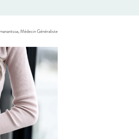
manantsoa, Médecin Généraliste