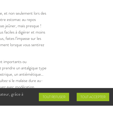
ée, et non seulement lors des
 votre estomac au repos
as jeûner, mais presque !
us faciles à digérer et moins
s, faites l’impasse sur les
lement lorsque vous sentirez
nt importants ou
z prendre un antalgique type
astrique, un antiémétique…
ltez si le malaise dure au-
uvez avec modération.
ous en remerciera.
sateur, grâce à
TOUT REFUSER
TOUT ACCEPTER