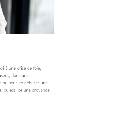
déjà une crise de foie,
usées, douleurs
ée ou pour en débuter une
oie, ou est-ce une croyance
?