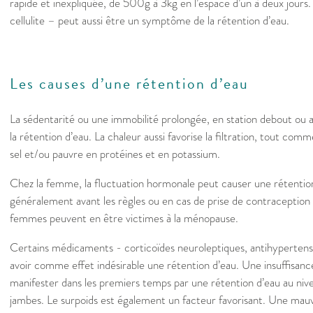
rapide et inexpliquée, de 500g à 3kg en l’espace d’un à deux jours
cellulite – peut aussi être un symptôme de la rétention d’eau.
Les causes d’une rétention d’eau
La sédentarité ou une immobilité prolongée, en station debout ou as
la rétention d’eau. La chaleur aussi favorise la filtration, tout com
sel et/ou pauvre en protéines et en potassium.
Chez la femme, la fluctuation hormonale peut causer une rétention 
généralement avant les règles ou en cas de prise de contraception
femmes peuvent en être victimes à la ménopause.
Certains médicaments - corticoïdes neuroleptiques, antihyperte
avoir comme effet indésirable une rétention d’eau. Une insuffisanc
manifester dans les premiers temps par une rétention d’eau au nive
jambes. Le surpoids est également un facteur favorisant. Une mauva