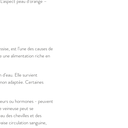
. L’aspect peau d’orange –
sise, est l’une des causes de
me une alimentation riche en
d’eau. Elle survient
 non adaptée. Certaines
nseurs ou hormones - peuvent
e veineuse peut se
au des chevilles et des
ise circulation sanguine,