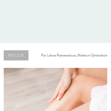
RETOUR
Par
Lolona Ramanantsoa, Médecin Généraliste