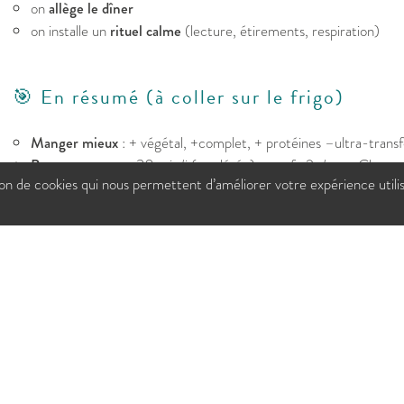
on
allège le dîner
on installe un
rituel calme
(lecture, étirements, respiration)
🎯 En résumé (à coller sur le frigo)
Manger mieux
: + végétal, +complet, + protéines –ultra-transf
Bouger souvent
: 30 min/j (modérée) + renfo 2×/sem. Chaque
tion de cookies qui nous permettent d’améliorer votre expérience utili
Dormir régulier
: horaires fixes, écrans off, rituel calme.
Bonne rentrée ✨
🔎 Sources
Activité physique, sédentarité et santéLa feuille de route 202
Activité physique OMS
10 recommandations de nos médecins du sommeil pour bien dorm