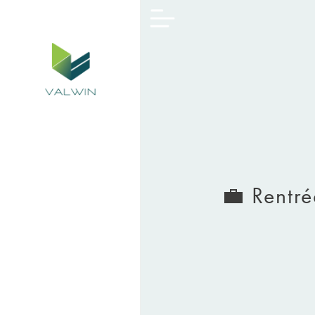
​💼 Rentr