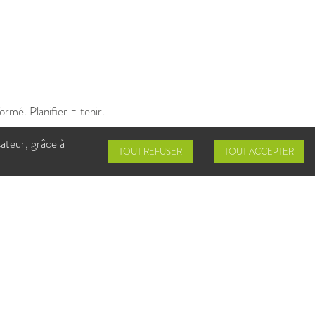
ormé. Planifier = tenir.
 pas compte.
sateur, grâce à
TOUT REFUSER
TOUT ACCEPTER
5 Santé Gouv
ir ! Institut National du