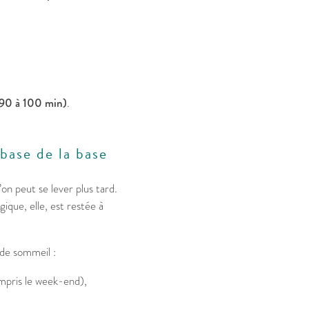
e 90 à 100 min)
.
base de la base
on peut se lever plus tard.
gique, elle, est restée à
 de sommeil :
mpris le week-end),