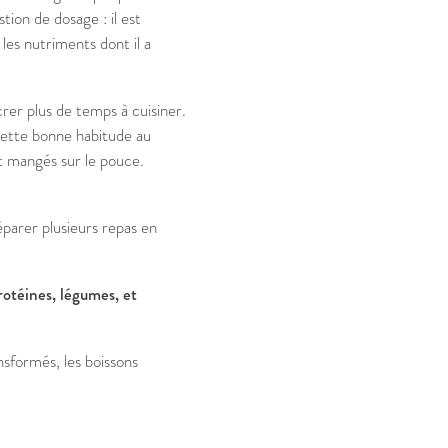
tion de dosage : il est
les nutriments dont il a
rer plus de temps à cuisiner.
 cette bonne habitude au
et mangés sur le pouce.
éparer plusieurs repas en
rotéines, légumes, et
nsformés, les boissons