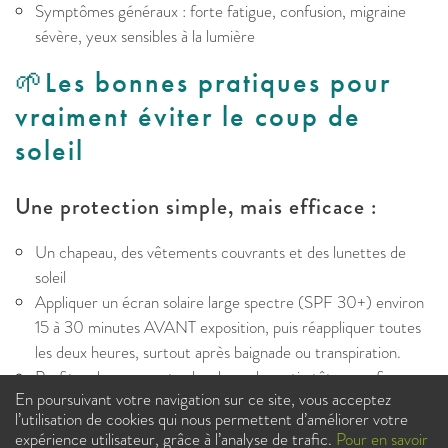
Symptômes généraux : forte fatigue, confusion, migraine
sévère, yeux sensibles à la lumière
🌱Les bonnes pratiques pour
vraiment éviter le coup de
soleil
Une protection simple, mais efficace :
Un chapeau, des vêtements couvrants et des lunettes de
soleil
Appliquer un écran solaire large spectre (SPF 30+) environ
15 à 30 minutes AVANT exposition, puis réappliquer toutes
les deux heures, surtout après baignade ou transpiration.
Profiter des moments plus doux : le matin tôt ou en fin
En poursuivant votre navigation sur ce site, vous acceptez
d’après-midi, c’est le top pour bronzer sans dommage
l’utilisation de cookies qui nous permettent d’améliorer votre
expérience utilisateur, grâce à l’analyse de trafic.
Pour en savoir
Un coup de soleil, ça peut arriver… mais guérir rapidement,