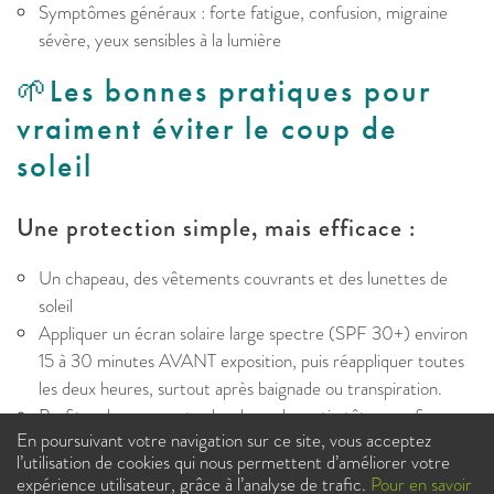
Symptômes généraux : forte fatigue, confusion, migraine
sévère, yeux sensibles à la lumière
🌱Les bonnes pratiques pour
vraiment éviter le coup de
soleil
Une protection simple, mais efficace :
Un chapeau, des vêtements couvrants et des lunettes de
soleil
Appliquer un écran solaire large spectre (SPF 30+) environ
15 à 30 minutes AVANT exposition, puis réappliquer toutes
les deux heures, surtout après baignade ou transpiration.
Profiter des moments plus doux : le matin tôt ou en fin
En poursuivant votre navigation sur ce site, vous acceptez
d’après-midi, c’est le top pour bronzer sans dommage
l’utilisation de cookies qui nous permettent d’améliorer votre
expérience utilisateur, grâce à l’analyse de trafic.
Pour en savoir
Un coup de soleil, ça peut arriver… mais guérir rapidement,