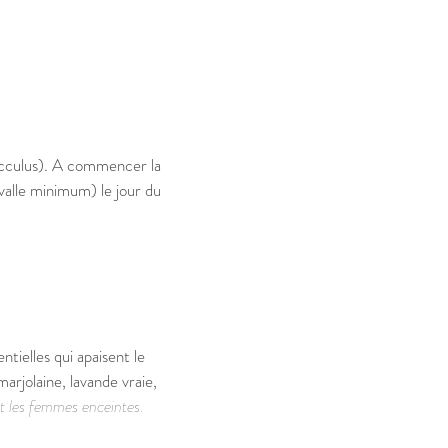
cculus). A commencer la
valle minimum) le jour du
ntielles qui apaisent le
arjolaine, lavande vraie,
t les femmes enceintes.