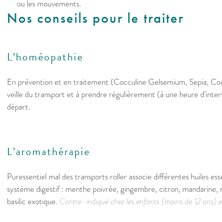
ou les mouvements.
Nos conseils pour le traiter
L’homéopathie
En prévention et en traitement (Cocculine Gelsemium, Sepia, Co
veille du transport et à prendre régulièrement (à une heure d’inter
départ.
L’aromathérapie
Puressentiel mal des transports roller associe différentes huiles esse
système digestif : menthe poivrée, gingembre, citron, mandarine, m
basilic exotique.
Contre-indiqué chez les enfants (moins de 12 ans) e