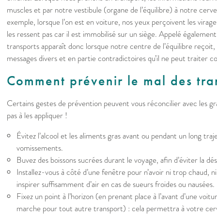
muscles et par notre vestibule (organe de l’équilibre) à notre cerv
exemple, lorsque l’on est en voiture, nos yeux perçoivent les virag
les ressent pas car il est immobilisé sur un siège. Appelé égalemen
transports apparaît donc lorsque notre centre de l’équilibre reçoit
messages divers et en partie contradictoires qu’il ne peut traiter 
Comment prévenir le mal des tr
Certains gestes de prévention peuvent vous réconcilier avec les gran
pas à les appliquer !
Évitez l’alcool et les aliments gras avant ou pendant un long traj
vomissements.
Buvez des boissons sucrées durant le voyage, afin d’éviter la dé
Installez-vous à côté d’une fenêtre pour n’avoir ni trop chaud, ni
inspirer suffisamment d’air en cas de sueurs froides ou nausées.
Fixez un point à l’horizon (en prenant place à l’avant d’une voitu
marche pour tout autre transport) : cela permettra à votre cerv