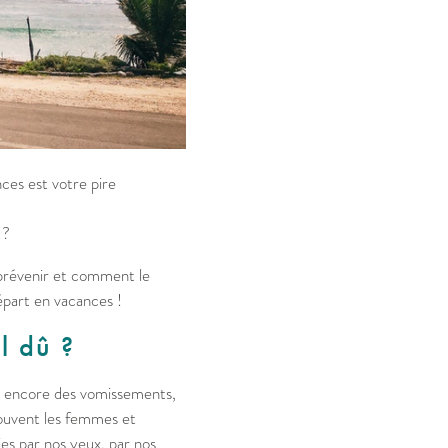
nces est votre pire
 ?
 prévenir et comment le
épart en vacances !
l dû ?
ou encore des vomissements,
 souvent les femmes et
ies par nos yeux, par nos