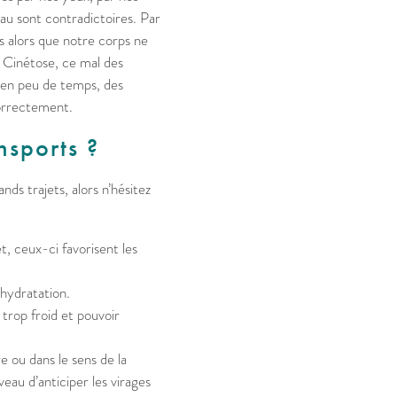
eau sont contradictoires. Par
es alors que notre corps ne
t Cinétose, ce mal des
, en peu de temps, des
correctement.
ansports ?
ds trajets, alors n’hésitez
et, ceux-ci favorisent les
shydratation.
 trop froid et pouvoir
re ou dans le sens de la
eau d’anticiper les virages