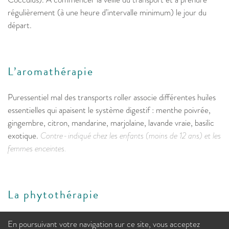
régulièrement (à une heure d’intervalle minimum) le jour du
départ.
L’aromathérapie
Puressentiel mal des transports roller associe différentes huiles
essentielles qui apaisent le système digestif : menthe poivrée,
gingembre, citron, mandarine, marjolaine, lavande vraie, basilic
exotique.
Contre-indiqué chez les enfants (moins de 12 ans) et les
femmes enceintes.
La phytothérapie
Le gingembre est la plante la plus efficace contre les nausées et
En poursuivant votre navigation sur ce site, vous acceptez