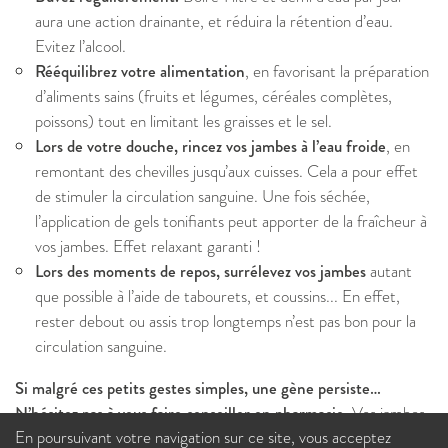
aura une action drainante, et réduira la rétention d’eau.
Evitez l’alcool.
Rééquilibrez votre alimentation
, en favorisant la préparation
d’aliments sains (fruits et légumes, céréales complètes,
poissons) tout en limitant les graisses et le sel.
Lors de votre douche, rincez vos jambes à l’eau froide
, en
remontant des chevilles jusqu’aux cuisses. Cela a pour effet
de stimuler la circulation sanguine. Une fois séchée,
l’application de gels tonifiants peut apporter de la fraîcheur à
vos jambes. Effet relaxant garanti !
Lors des moments de repos, surrélevez vos jambes
autant
que possible à l’aide de tabourets, et coussins... En effet,
rester debout ou assis trop longtemps n’est pas bon pour la
circulation sanguine.
Si malgré ces petits gestes simples, une gène persiste…
N’hésitez pas à vous faire conseiller en pharmacie.
Vos jambes
En poursuivant votre navigation sur ce site, vous acceptez
souffrent peut-être d’une mauvaise circulation veineuse ou