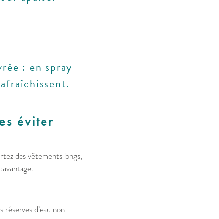
rée : en spray
rafraîchissent.
les éviter
ortez des vêtements longs,
 davantage.
es réserves d’eau non