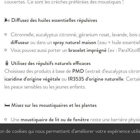
couvertes. Ce sont les crèches préférées des moustiques !
🌬️
Diffusez des huiles essentielles répulsives
Citronnelle, eucalyptus citronné, géranium rosat, lavande, bois 
diffuseur
ou dans un
spray naturel maison
(eau + huile essentiel
Vous pouvez aussi porter un
bracelet imprégné
(ex : Para’Kito
🧴
Utilisez des répulsifs naturels efficaces
Choisissez des produits à base de
PMD
(extrait d’eucalyptus citro
icaridine d’origine végétale
ou
IR3535 d’origine naturelle
. Certai
les peaux sensibles ou les jeunes enfants.
🛏️
Misez sur les moustiquaires et les plantes
Une
moustiquaire de lit ou de fenêtre
reste une barrière physi
Certaines
plantes en pot
comme le basilic, la citronnelle, ou la
tion de cookies qui nous permettent d’améliorer votre expérience utili
effet dissuasif près des fenêtres.