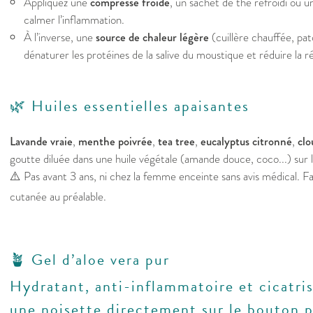
Appliquez une
compresse froide
, un sachet de thé refroidi ou u
calmer l’inflammation.
À l’inverse, une
source de chaleur légère
(cuillère chauffée, pa
dénaturer les protéines de la salive du moustique et réduire la r
🌿
Huiles essentielles apaisantes
Lavande vraie
,
menthe poivrée
,
tea tree
,
eucalyptus citronné
,
clo
goutte diluée dans une huile végétale (amande douce, coco...) sur l
⚠️ Pas avant 3 ans, ni chez la femme enceinte sans avis médical. Fa
cutanée au préalable.
🪴
Gel d’aloe vera pur
Hydratant, anti-inflammatoire et cicatris
une noisette directement sur le bouton p