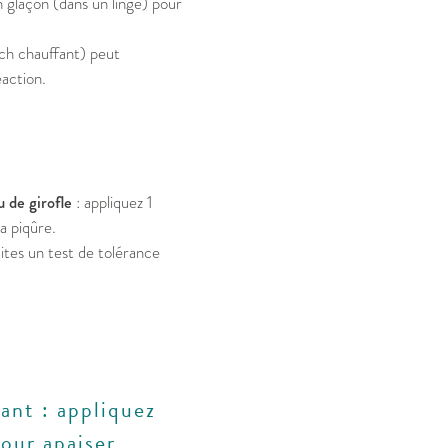
n glaçon (dans un linge) pour
tch chauffant) peut
éaction.
u de girofle
: appliquez 1
a piqûre.
ites un test de tolérance
ant : appliquez
our apaiser