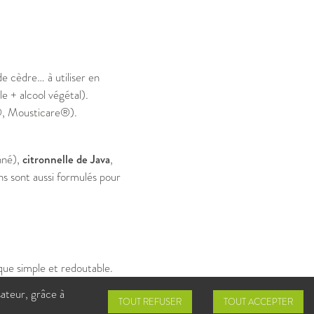
de cèdre… à utiliser en
le + alcool végétal).
®, Mousticare®).
nné),
citronnelle de Java
,
ns sont aussi formulés pour
que simple et redoutable.
 mélisse peuvent avoir un
sateur, grâce à
TOUT REFUSER
TOUT ACCEPTER